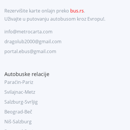
Rezervišite karte onlajn preko
bus.rs
.
Uživajte u putovanju autobusom kroz Evropu!.
info@metrocarta.com
dragolub2000@gmail.com
portal.ebus@gmail.com
Autobuske relacije
Paraćin-Pariz
Svilajnac-Metz
Salzburg-Svrljig
Beograd-Beč
Niš-Salzburg