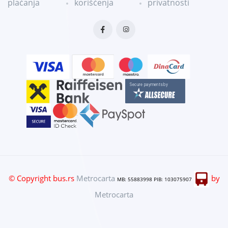
plaćanja
korišćenja
privatnosti
© Copyright bus.rs
Metrocarta
by
MB: 55883998 PIB: 103075907
Metrocarta