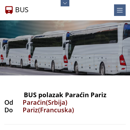
BUS
BUS polazak Paraćin Pariz
Od
Paraćin(Srbija)
Do
Pariz(Francuska)