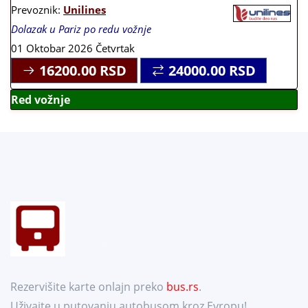
Prevoznik:
Unilines
Dolazak u Pariz po redu vožnje
01 Oktobar 2026 Četvrtak
16200.00
RSD
24000.00
RSD
Red vožnje
Rezervišite karte onlajn preko
bus.rs
.
Uživajte u putovanju autobusom kroz Evropu!.