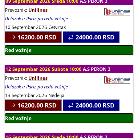
09 Septembar 2026 Sreda 10:00
A.S PERON 3
Prevoznik:
Unilines
Dolazak u Pariz po redu vožnje
10 Septembar 2026 Četvrtak
16200.00
RSD
24000.00
RSD
Red vožnje
12 Septembar 2026 Subota 10:00
A.S PERON 3
Prevoznik:
Unilines
Dolazak u Pariz po redu vožnje
13 Septembar 2026 Nedelja
16200.00
RSD
24000.00
RSD
Red vožnje
16 Septembar 2026 Sreda 10:00
A.S PERON 3