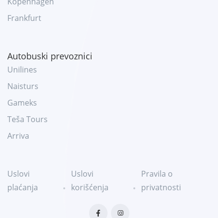
Kopenhagen
Frankfurt
Autobuski prevoznici
Unilines
Naisturs
Gameks
Teša Tours
Arriva
Uslovi
Uslovi
Pravila o
plaćanja
korišćenja
privatnosti