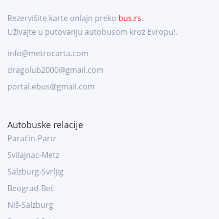
Rezervišite karte onlajn preko
bus.rs
.
Uživajte u putovanju autobusom kroz Evropu!.
info@metrocarta.com
dragolub2000@gmail.com
portal.ebus@gmail.com
Autobuske relacije
Paraćin-Pariz
Svilajnac-Metz
Salzburg-Svrljig
Beograd-Beč
Niš-Salzburg