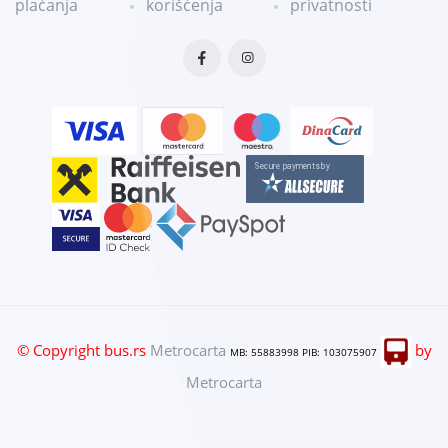
plaćanja
korišćenja
privatnosti
© Copyright bus.rs
Metrocarta
by
MB: 55883998 PIB: 103075907
Metrocarta