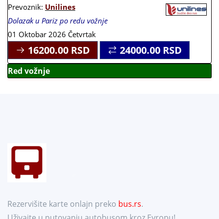
Prevoznik:
Unilines
Dolazak u Pariz po redu vožnje
01 Oktobar 2026 Četvrtak
16200.00
RSD
24000.00
RSD
Red vožnje
Rezervišite karte onlajn preko
bus.rs
.
Uživajte u putovanju autobusom kroz Evropu!.