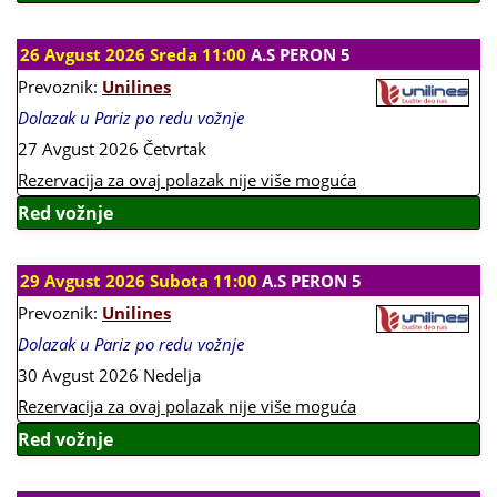
26 Avgust 2026 Sreda 11:00
A.S PERON 5
Prevoznik:
Unilines
Dolazak u Pariz po redu vožnje
27 Avgust 2026 Četvrtak
Rezervacija za ovaj polazak nije više moguća
Red vožnje
29 Avgust 2026 Subota 11:00
A.S PERON 5
Prevoznik:
Unilines
Dolazak u Pariz po redu vožnje
30 Avgust 2026 Nedelja
Rezervacija za ovaj polazak nije više moguća
Red vožnje