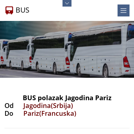
BUS
BUS polazak Jagodina Pariz
Od
Jagodina(Srbija)
Do
Pariz(Francuska)