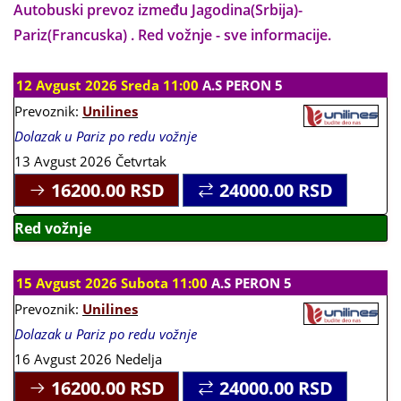
Autobuski prevoz između Jagodina(Srbija)-
Pariz(Francuska) . Red vožnje - sve informacije.
12 Avgust 2026 Sreda 11:00
A.S PERON 5
Prevoznik:
Unilines
Dolazak u Pariz po redu vožnje
13 Avgust 2026 Četvrtak
16200.00
RSD
24000.00
RSD
Red vožnje
15 Avgust 2026 Subota 11:00
A.S PERON 5
Prevoznik:
Unilines
Dolazak u Pariz po redu vožnje
16 Avgust 2026 Nedelja
16200.00
RSD
24000.00
RSD