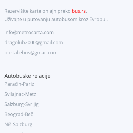
Rezervišite karte onlajn preko
bus.rs
.
Uživajte u putovanju autobusom kroz Evropu!.
info@metrocarta.com
dragolub2000@gmail.com
portal.ebus@gmail.com
Autobuske relacije
Paraćin-Pariz
Svilajnac-Metz
Salzburg-Svrljig
Beograd-Beč
Niš-Salzburg