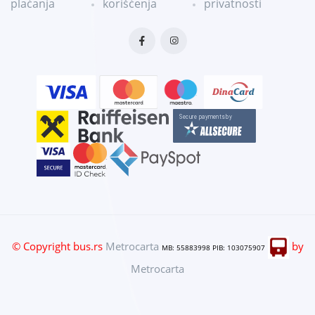
plaćanja
korišćenja
privatnosti
© Copyright bus.rs
Metrocarta
by
MB: 55883998 PIB: 103075907
Metrocarta