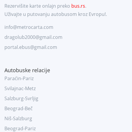
Rezervišite karte onlajn preko
bus.rs
.
Uživajte u putovanju autobusom kroz Evropu!.
info@metrocarta.com
dragolub2000@gmail.com
portal.ebus@gmail.com
Autobuske relacije
Paraćin-Pariz
Svilajnac-Metz
Salzburg-Svrljig
Beograd-Beč
Niš-Salzburg
Beograd-Pariz