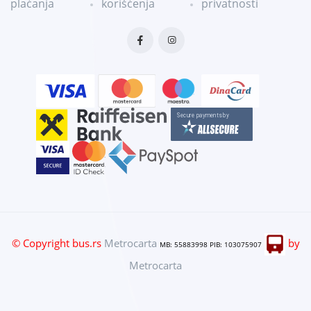
plaćanja
korišćenja
privatnosti
© Copyright bus.rs
Metrocarta
by
MB: 55883998 PIB: 103075907
Metrocarta