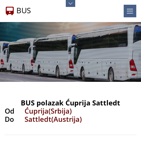
BUS
BUS polazak Ćuprija Sattledt
Od
Ćuprija(Srbija)
Do
Sattledt(Austrija)