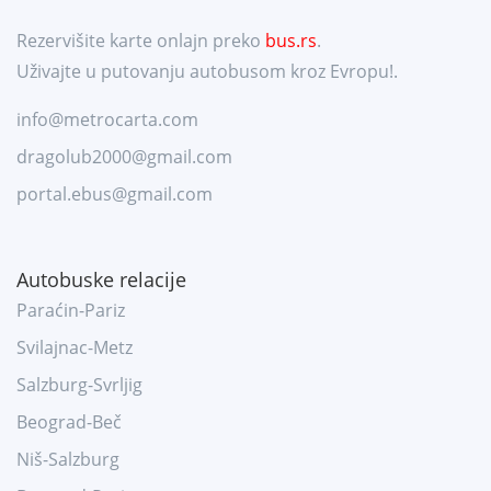
Rezervišite karte onlajn preko
bus.rs
.
Uživajte u putovanju autobusom kroz Evropu!.
info@metrocarta.com
dragolub2000@gmail.com
portal.ebus@gmail.com
Autobuske relacije
Paraćin-Pariz
Svilajnac-Metz
Salzburg-Svrljig
Beograd-Beč
Niš-Salzburg