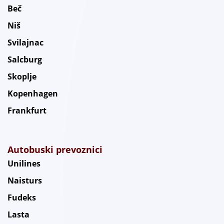
Beč
Niš
Svilajnac
Salcburg
Skoplje
Kopenhagen
Frankfurt
Autobuski prevoznici
Unilines
Naisturs
Fudeks
Lasta